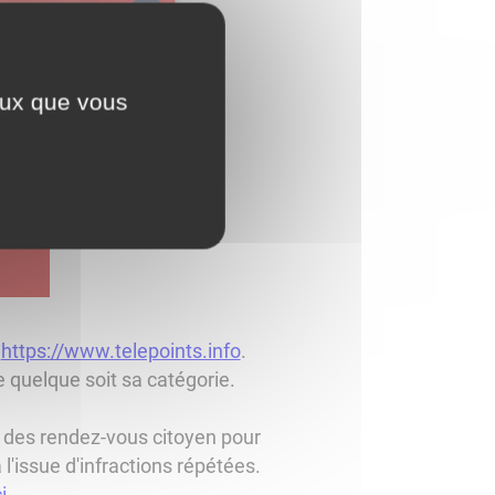
ceux que vous
é
https://www.telepoints.info
.
e quelque soit sa catégorie.
nt des rendez-vous citoyen pour
 l'issue d'infractions répétées.
i