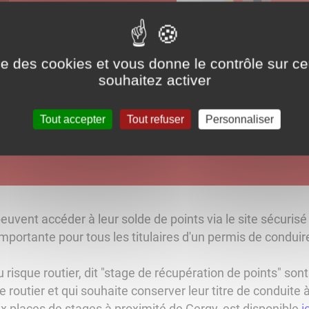
ise des cookies et vous donne le contrôle sur 
souhaitez activer
Tout accepter
Tout refuser
Personnaliser
uvent accéder à leur solde de points via le site sécuris
importante pour tous les titulaires d'un permis de conduir
u risque routier, dit "stage de récupération de points" so
 routier et qui souhaite conserver leur titre de conduite à
ux places de stages à proximité de Gergy, est disponible
ic