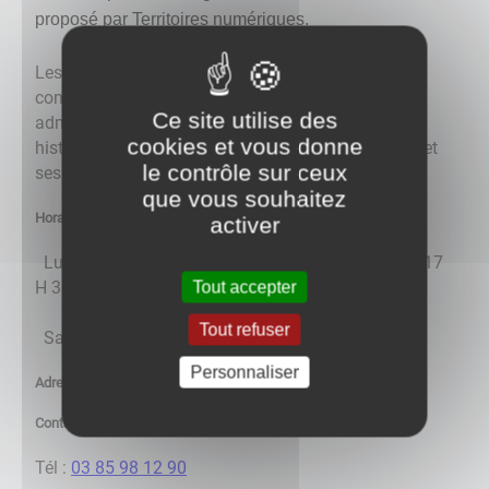
proposé par Territoires numériques.
Les pages de ce site vous permettront de faire
connaissance avec GERGY, ses élus, son
Ce site utilise des
administration, ses associations, ses services, son
cookies et vous donne
histoire, ses activités touristiques et économiques, et
le contrôle sur ceux
ses habitants : les gergotines et gergotins.
que vous souhaitez
Horaires :
activer
Lundi au vendredi : 8 H 30 à 12 H et de 15 H 30 à 17
Tout accepter
H 30
Tout refuser
Samedi : 8 H 30 à 12 H
Personnaliser
Adresses : 41 Grande Rue 71590 GERGY
Contact :
Tél :
03 85 98 12 90