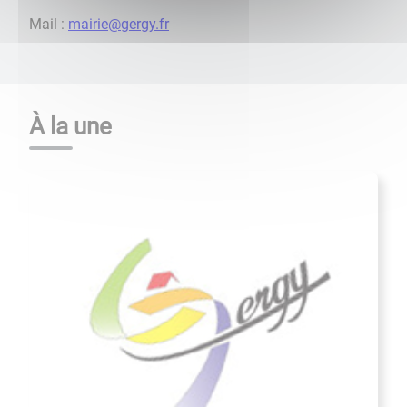
Mail :
mairie@gergy.fr
À la une