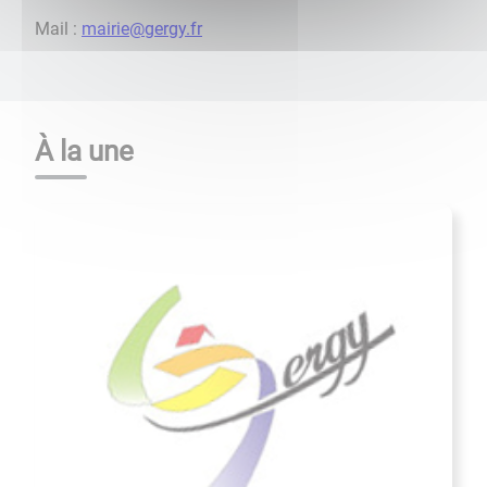
Mail :
mairie@gergy.fr
À la une