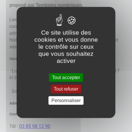
proposé par Territoires numériques.
Les pages de ce site vous permettront de faire
connaissance avec GERGY, ses élus, son
Ce site utilise des
administration, ses associations, ses services, son
cookies et vous donne
histoire, ses activités touristiques et économiques, et
le contrôle sur ceux
ses habitants : les gergotines et gergotins.
que vous souhaitez
Horaires :
activer
Lundi au vendredi : 8 H 30 à 12 H et de 15 H 30 à 17
Tout accepter
H 30
Tout refuser
Samedi : 8 H 30 à 12 H
Personnaliser
Adresses : 41 Grande Rue 71590 GERGY
Contact :
Tél :
03 85 98 12 90