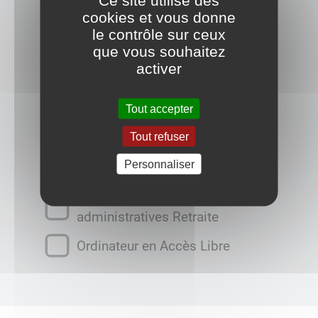
cookies et vous donne
Atelier collectif vendredi matin
le contrôle sur ceux
que vous souhaitez
Atelier France Travail
activer
CCAS - Installation
téléassistance
Tout accepter
Inscription scolaire
Tout refuser
Laurent - Aides aux démarches
Personnaliser
administratives
Laurent - Aides démarches
administratives Retraite
Ordinateur en Accès Libre