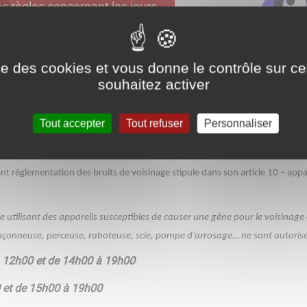
des règles concernant les jours
tidiens, notamment ceux de
tolérés.
ise des cookies et vous donne le contrôle sur 
souhaitez activer
Tout accepter
Tout refuser
Personnaliser
t réglementation des bruits de voisinage stipule dans son article 10 – appare
e utilisant des appareils susceptibles de causer une gêne pour le voisinage e
çonneuse, perceuse, raboteuse, scie, pompe d’arrosage… ne sont autorisés
à 12h00 et de 14h00 à 19h00
 et de 15h00 à 19h00