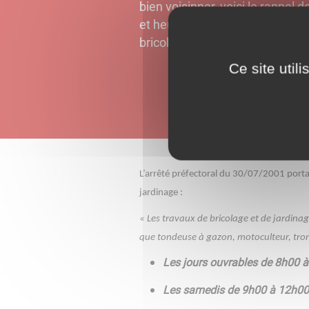
bien voisinner, voici le rappel 
et heures où les bruits du quo
bricolage et de jardinage, sont 
Ce site util
L’arrêté préfectoral du 30/07/2001 portan
jardinage :
« Les travaux de bricolage et de jardinag
que tondeuse à gazon, motoculteur, tron
Les jours ouvrables de 8h00 
Les samedis de 9h00 à 12h00