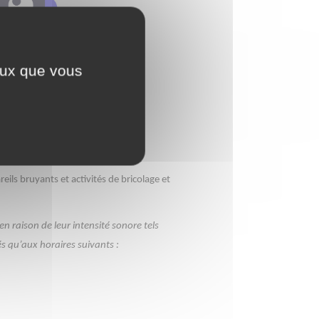
ceux que vous
ils bruyants et activités de bricolage et
n raison de leur intensité sonore tels
 qu’aux horaires suivants :