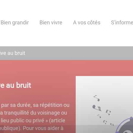
Bien grandir
Bien vivre
A vos côtés
S'informe
ve au bruit
e au bruit
, par sa durée, sa répétition ou
la tranquillité du voisinage ou
ieu public ou privé » (article
ublique). Pour vous aider à