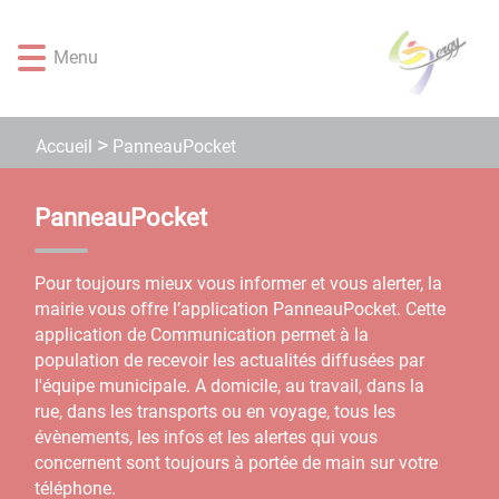
Lien
Lien
Lien
Lien
Panneau de gestion des cookies
d'accès
d'accès
d'accès
d'accès
Menu
rapide
rapide
rapide
rapide
au
au
à
au
menu
contenu
la
pied
principal
recherche
de
PanneauPocket
Accueil
page
PanneauPocket
Pour toujours mieux vous informer et vous alerter, la
mairie vous offre l’application PanneauPocket. Cette
application de Communication permet à la
population de recevoir les actualités diffusées par
l'équipe municipale. A domicile, au travail, dans la
rue, dans les transports ou en voyage, tous les
évènements, les infos et les alertes qui vous
concernent sont toujours à portée de main sur votre
téléphone.