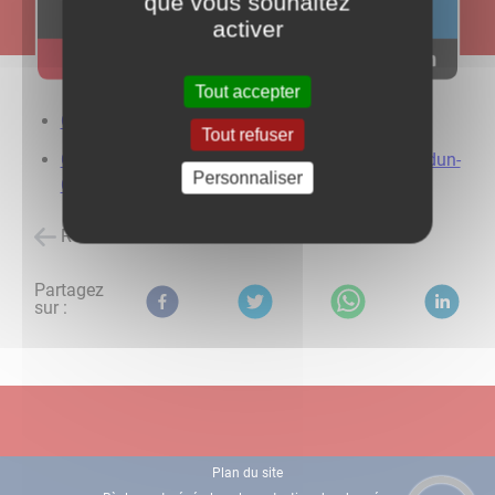
que vous souhaitez
activer
Tout accepter
Office de tourisme de Chalon-sur-Saône
Tout refuser
​​​​​​​Office de tourisme de Saône Doubs Bresse (Verdun-
Personnaliser
Ciel)
Retour à l'accueil
Partagez
sur :
Plan du site