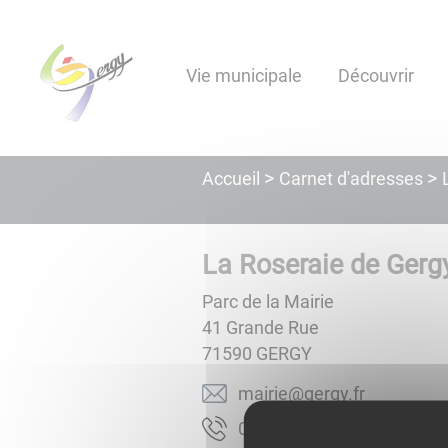
Lien
Lien
Lien
Lien
Panneau de gestion des cookies
d'accès
d'accès
d'accès
d'accès
rapide
rapide
rapide
rapide
Vie municipale
Découvrir
au
au
à
au
menu
contenu
la
pied
principal
recherche
de
page
Carnet d'adresses
Accueil
La Roseraie de Gerg
Parc de la Mairie
41 Grande Rue
71590
GERGY
rf.ygreg@eiriam
09.21.89.58.30