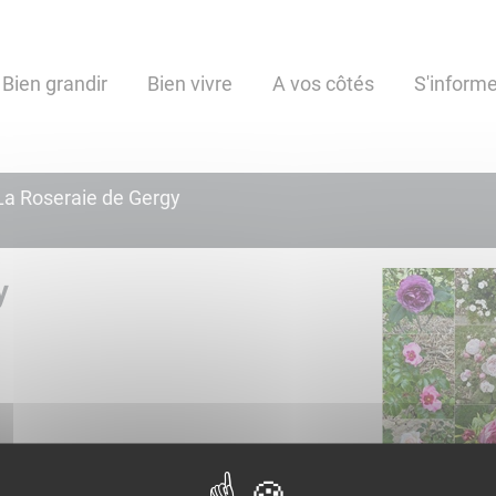
Bien grandir
Bien vivre
A vos côtés
S'informe
La Roseraie de Gergy
y