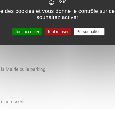
ise des cookies et vous donne le contrôle sur 
souhaitez activer
rgy !
Tout accepter
Tout refuser
Personnaliser
ominique Geoffroy, nous
eilleux monde floral.
 la Mairie ou le parking
s d'adresses