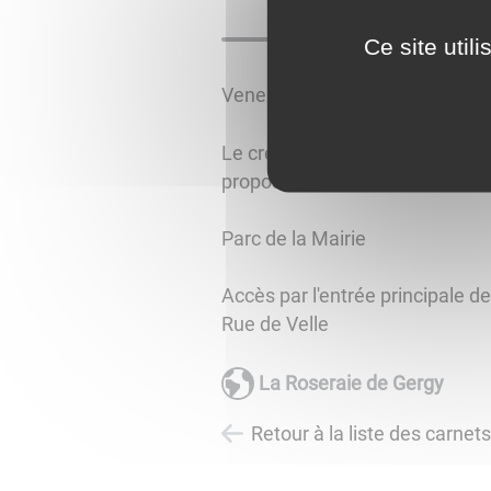
Ce site util
Venez visitez la Roseraie de Ge
Le créateur de la collection, D
proposent de découvrir ce merv
Parc de la Mairie
Accès par l'entrée principale de
Rue de Velle
La Roseraie de Gergy
Retour à la liste des carnet